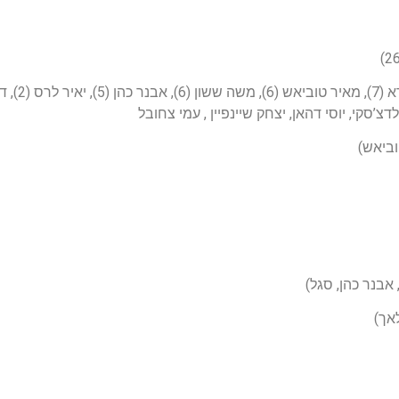
צ’סקי, יוסי דהאן, יצחק שיינפיין , עמי צחובל