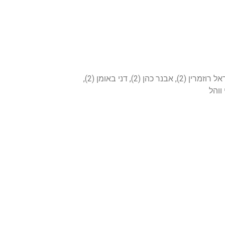
שחקנים (בסוגריים שערים): מאיר טוביאש (16), מרדכי לוטוטובסקי (6), מיכה וידרא (6), יגאל מולדצ’סקי (4), עמי צחובל (4), דוד רץ (3), ישראל רוזמרין (2), אבנר כהן (2), דני באומן (2),