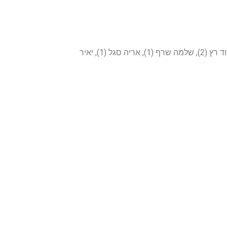
שחקנים (בסוגריים מספר שערים): מרדעי לוטוטובסקי (8), מיכה וידרא (7), מאיר טוביאש (6), משה ששון (6), אבנר כהן (5), יאיר לרס (2), דוד רץ (2), שלמה שרף (1), אריה סגל (1), יאיר