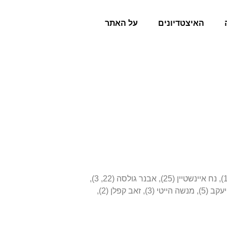
האיצטדיונים
על האתר
שחקנים: אלי יאני (30, 5), ישראל פוגל (29, 4), יעקב שוורץ (29), דורי אלמוג (28, 2), יצחק שום (27, 5), יצחק נעמן (27, 2), יגאל הילל (26, 1), נח איינשטיין (25), אבנר גולסה (22, 3),
אלי פוס (22, 1), אריאל בן־אריה (21, 1), יצחק מימוני (21, 10), שלמה ויצמן (20), רפי אידינגר (17), ראובן בנאי (10), גדעון סיימון (6), יאיר יעקב (5), מנשה הייטי (3), זאב קפלן (2),