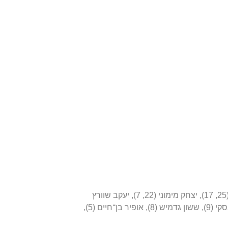
שחקנים: נח איינשטיין (30, 1), יגאל הילל (30, 1), יצחק שום (30, 1), גדעון סיימון (29, 1), אלי יאני (27, 4), איתן רביבו (26, 1), ישראל פוגל (25, 17), יצחק מימוני (22, 7), יעקב שוורץ
(21), ישראל חג’ג’ (19), יגאל מנחם (19), רפי אידינגר (17), רוני ינאי (16), אריאל בן־אריה (15), מייקל יפה (11), אלי סעיד (10), עופר נוסובסקי (9), ששון גדמיש (8), אופיר בן־חיים (5),