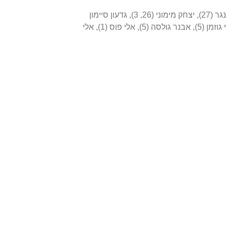
שחקנים: איתן רביבו (30, 4), נח איינשטיין (30), אלי יאני (29, 13), ישראל פוגל (29, 6), אריאל בן־אריה (28, 3), יצחק שום (28, 2), רפי אידינגר (27), יצחק מימוני (26, 3), גדעון סיימון
(25, 5), ישראל חג’ג’ (22), יגאל הילל (19, 1), יעקב שוורץ (17), דורי אלמוג (15), שלמה ויצמן (14, 7), עופר נוסובסקי (9), זאב קפלן (9), צבי גוזמן (5), אבנר גולסה (5), אלי פוס (1), אלי